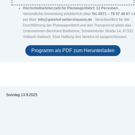
Höchstteilnehmerzahl für Planwagenfahrt: 12 Personen
.
Verbindliche Anmeldung erfolderlich über
Tel. 0971 – 78 57 48 67
od
per Mail:
info@gutshof-oettershausen.de
. Verantwortlich für die
Durchführung der Planwagenfahrt und den Transport ist allein das
Unternehmen Bernhard Barthelme, Schweinfurter Straße 14, 97332
Volkach-Gaibach. Eine Haftung des Vereins ist ausgeschlossen.
Programm als PDF zum Herunterladen
Sonntag 13.9.2025