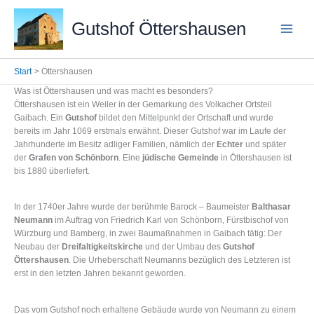
Zum
Inhalt
Gutshof Öttershausen
springen
Start
Öttershausen
Was ist Öttershausen und was macht es besonders?
Öttershausen ist ein Weiler in der Gemarkung des Volkacher Ortsteil
Gaibach. Ein
Gutshof
bildet den Mittelpunkt der Ortschaft und wurde
bereits im Jahr 1069 erstmals erwähnt. Dieser Gutshof war im Laufe der
Jahrhunderte im Besitz adliger Familien, nämlich der
Echter
und später
der
Grafen von Schönborn
. Eine
jüdische Gemeinde
in Öttershausen ist
bis 1880 überliefert.
In der 1740er Jahre wurde der berühmte Barock – Baumeister
Balthasar
Neumann
im Auftrag von Friedrich Karl von Schönborn, Fürstbischof von
Würzburg und Bamberg, in zwei Baumaßnahmen in Gaibach tätig: Der
Neubau der
Dreifaltigkeitskirche
und der Umbau des
Gutshof
Öttershausen
. Die Urheberschaft Neumanns bezüglich des Letzteren ist
erst in den letzten Jahren bekannt geworden.
Das vom Gutshof noch erhaltene Gebäude wurde von Neumann zu einem