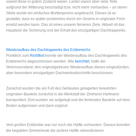
soweit diese in gutem Zustand waren. Leider waren aber viele Teile
aufgrund der Witterung beschädigt bzw. nicht mehr vorhanden – an deren
Stelle wurde ein einfaches Brettergesims angebracht. Dieses ist so
gestaltet, dass es später problemlos durch ein Gesims in originaler Form
ersetzt werden kann. Das ist eines unserer ferneren Ziele. Aktuell ist das
Hauptziel die Sicherung und der Erhalt des einzigartigen Dachtragwerks.
Wiederaufbau des Dachtragwerks des Eckbereichs
Pünktlich zum
Richtfest
konnte der Wiederaufbau des Dachtragwerks des
Eckbereichs abgeschlossen werden. Wie
berichtet
, hatte der
Vereinsvorstand, den originalgetreuen Wiederaufbau dieses eingestürzten,
aber besonders einzigartigen Dachwerksabschnitts beschlossen.
Zunächst wurden die am Fuß des Gebäudes gelagerten bewahrten
originalen Bauteile zunächst in die Werkstatt der Zimmerei Hartmann
transportiert. Dort wurden sie aufgelegt und die fehlenden Bauteile auf dem
Boden aufgerissen und dann ergänzt.
Vom großen Eckbinder war nur noch die Hälfte vorhanden. Daraus konnten
die begabten Zimmerleute die andere Hälfte rekonstruieren.