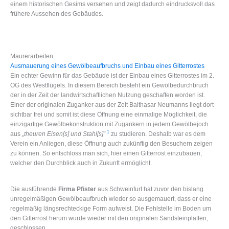
einem historischen Gesims versehen und zeigt dadurch eindrucksvoll das
frühere Aussehen des Gebäudes.
Maurerarbeiten
Ausmauerung eines Gewölbeaufbruchs und Einbau eines Gitterrostes
Ein echter Gewinn für das Gebäude ist der Einbau eines Gitterrostes im 2.
OG des Westflügels. In diesem Bereich besteht ein Gewölbedurchbruch
der in der Zeit der landwirtschaftlichen Nutzung geschaffen worden ist.
Einer der originalen Zuganker aus der Zeit Balthasar Neumanns liegt dort
sichtbar frei und somit ist diese Öffnung eine einmalige Möglichkeit, die
einzigartige Gewölbekonstruktion mit Zugankern in jedem Gewölbejoch
1
aus
„theuren Eisen[s] und Stahl[s]“
zu studieren. Deshalb war es dem
Verein ein Anliegen, diese Öffnung auch zukünftig den Besuchern zeigen
zu können. So entschloss man sich, hier einen Gitterrost einzubauen,
welcher den Durchblick auch in Zukunft ermöglicht.
Die ausführende
Firma Pfister
aus Schweinfurt hat zuvor den bislang
unregelmäßigen Gewölbeaufbruch wieder so ausgemauert, dass er eine
regelmäßig längsrechteckige Form aufweist. Die Fehlstelle im Boden um
den Gitterrost herum wurde wieder mit den originalen Sandsteinplatten,
geschlossen.