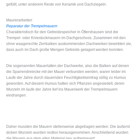
gefüllt, unter anderem Reste von Keramik und Dachziegeln.
Maurerarbeiten
Reparatur der Trempelmauern
Charakteristisch für den Getreidespeicher in Öttershausen sind die
Trempel- oder Kniestockmauern im Dachgeschoss. Zusammen mit den
ohne waagerechte Zerrbalken auskommenden Dachwerken bewirkten sie,
dass auch im Dach große Mengen Getreide gelagert werden konnten.
Die sogenannten Mauerlatten der Dachwerke, also die Balken auf denen
die Sparrendreiecke mit der Mauer verbunden werden, waren leider im
Laufe der Jahre durch dauernden Feuchtigkeitseintrag völlig zu Humus
geworden. Auf diesem Humus hatten sich Pflanzen angesiedelt, deren
Wurzeln im laufe der Jahre tief ins Mauerwerk der Trempelmauern
eindrangen.
Daher mussten die Mauern stellenweise abgetragen werden. Die äußerst
dicken Wurzeln wurden restlos herausgenommen. Anschließend wurden
die Mauern aus dem alten Material neu aufgemauert.