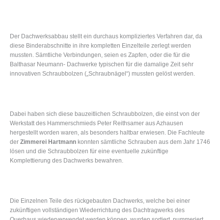
Der Dachwerksabbau stellt ein durchaus kompliziertes Verfahren dar, da
diese Binderabschnitte in ihre kompletten Einzelteile zerlegt werden
mussten. Sämtliche Verbindungen, seien es Zapfen, oder die für die
Balthasar Neumann- Dachwerke typischen für die damalige Zeit sehr
innovativen Schraubbolzen („Schraubnägel“) mussten gelöst werden.
Dabei haben sich diese bauzeitlichen Schraubbolzen, die einst von der
Werkstatt des Hammerschmieds Peter Reithsamer aus Azhausen
hergestellt worden waren, als besonders haltbar erwiesen. Die Fachleute
der
Zimmerei Hartmann
konnten sämtliche Schrauben aus dem Jahr 1746
lösen und die Schraubbolzen für eine eventuelle zukünftige
Komplettierung des Dachwerks bewahren.
Die Einzelnen Teile des rückgebauten Dachwerks, welche bei einer
zukünftigen vollständigen Wiederrichtung des Dachtragwerks des
Querbaus wiederverwendet werden können, wurden sortiert, nummeriert