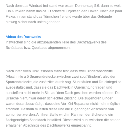
Nach dem das Windrad frei stand war es am Donnerstag 5.6. dann so weit:
Ein Autokran nahm das ca 1 t schwere Objekt an den Haken. Nach ein paar
Flexschnitten stand das Türmchen frei und wurde über das Gebäude
hinweg sicher nach unten gehoben.
Abbau des Dachwerks
Inzwischen sind die abzubauenden Teile des Dachtragwerks des
Schüttbaus bzw. Querbaus abgenommen.
Nach intensiven Diskussionen stand fest, dass zwei Binderabschnitte
(Abschnitte à 5 Sparrendreiecke zwischen zwei sog.“Bindern“, also der
Sparrendreiecke, die zusätzlich durch sog. Stuhlsäulen und Druckriegel so
ausgestaltet sind, dass sie das Dachwerk in Querrichtung tragen und
aussteifen) nicht mehr in Situ auf dem Dach gesichert werden können. Die
Ursache hierfür war deren schlechter Zustand. Die zugehören Binder
waren derart beschädigt, dass eine Vor- Ort Reparatur nicht mehr möglich
erschien. Deshalb mussten diese und die zugehörigen Abschnitte von
abmontiert werden. An ihrer Stelle wird im Rahmen der Sicherung ein
flachgeneigtes Satteldach installiert. Dieses wird nun zwischen die beiden
erhaltenen Abschnitte des Dachtragwerks eingespannt.