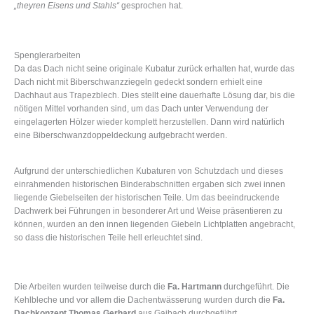
„theyren Eisens und Stahls“
gesprochen hat.
Spenglerarbeiten
Da das Dach nicht seine originale Kubatur zurück erhalten hat, wurde das
Dach nicht mit Biberschwanzziegeln gedeckt sondern erhielt eine
Dachhaut aus Trapezblech. Dies stellt eine dauerhafte Lösung dar, bis die
nötigen Mittel vorhanden sind, um das Dach unter Verwendung der
eingelagerten Hölzer wieder komplett herzustellen. Dann wird natürlich
eine Biberschwanzdoppeldeckung aufgebracht werden.
Aufgrund der unterschiedlichen Kubaturen von Schutzdach und dieses
einrahmenden historischen Binderabschnitten ergaben sich zwei innen
liegende Giebelseiten der historischen Teile. Um das beeindruckende
Dachwerk bei Führungen in besonderer Art und Weise präsentieren zu
können, wurden an den innen liegenden Giebeln Lichtplatten angebracht,
so dass die historischen Teile hell erleuchtet sind.
Die Arbeiten wurden teilweise durch die
Fa. Hartmann
durchgeführt. Die
Kehlbleche und vor allem die Dachentwässerung wurden durch die
Fa.
Dachkonzept Thomas Gerhard
aus Gaibach durchgeführt.