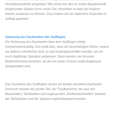
Holzstützenwände eingebaut. Wie schon bei den im ersten Bauabschnitt
eingebauten Stützen ist es unser Ziel, dieselben so bald als möglich
wieder ausbauen zu können. Dazu haben wir ein statisches Gutachten in
Auftrag gegeben.
Sanierung des Dachwerkes des Südflügels
Die Sicherung des Dachwerks über dem Südflügel erfolgt
zimmermannsmäßig. Das heißt also, dass die beschädigten Hölzer, soweit
sie statisch erforderlich sind, so weit zurückgeschnitten werden, als sie
noch tragfähige Substanz aufweisen. Dann werden sie mit einer
Blattverbindung versehen, an die ein neues Holzes exakt eingepasst
(eingeblattet) wird.
Das Dachwerk des Südflügels ist das am besten erhaltene Dachwerk.
Dennoch müssen ein großer Teil, der Traufbereiche, der aus den
Mauerlatten, Stichbalken und sogenannten „Fünfkantschwellen“ besteht,
der Stuhlsäulen und der Sparren ergänzt/repariert werden.