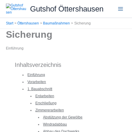
Zum
Gutshof Öttershausen
Inhalt
springen
Start
Öttershausen
Baumaßnahmen
Sicherung
Sicherung
Einführung
Inhaltsverzeichnis
Einführung
Vorarbeiten
1. Bauabschnitt
Erdarbeiten
Erschließung
Zimmererarbeiten
Abstützung der Gewölbe
Windradabbau
Abbau des Dachwerks